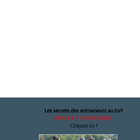
Les secrets des entraineurs au turf
INFOS ET STRATEGIES
Cliquez ici !