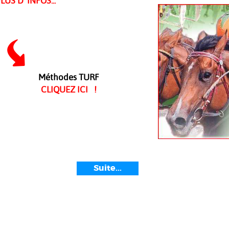
S D 'INFOS...
Méthodes TURF
CLIQUEZ ICI !
Suite...