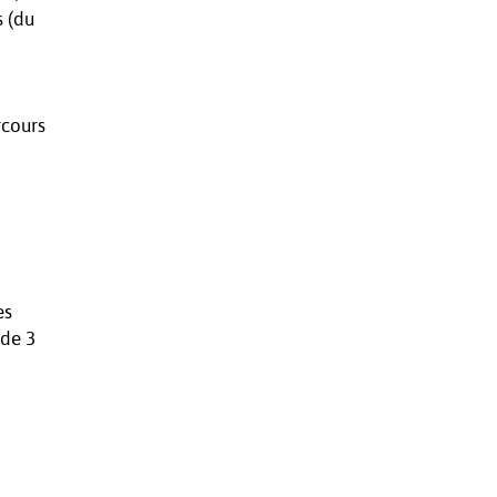
s (du
rcours
es
 de 3